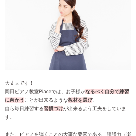
大丈夫です！
岡田ピアノ教室Piaceでは、お子様が
なるべく自分で練習
に向かう
ことが出来るような
教材を選び
、
自ら毎日練習する
習慣づけ
が出来るよう工夫をしていま
す。
また、ピアノを弾くことの大事な要素である「読譜力（楽