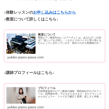
♪体験レッスンの
お申し込みはこちらから
♪教室について詳しくはこちら
↓
教室について
岡田ピアノ教室Piace（ピアーチェ）は、あなたの"これ好
き!" "楽しい!"を大切に、一人ひとりのペースに寄り添いな
がらレッスンを行っています。初めての方も再挑戦の方
も、自分らしい音楽時間を♪〜尾道市の大人も子どもも楽し
める個人レッスン
yukiko-piano-piace.com
♪講師プロフィールはこちら
↓
プロフィール
広島県尾道市のピアノ教室の講師・岡田有紀子のプロフィ
ール。指導歴34年。子どもから大人まで、またクラシック
からポピュラー、ジャズまで幅広く指導。楽しさと本格さ
を両立したレッスンが魅力の教室です。あなたの"これ好
き!"を一緒に育てましょう♪
yukiko-piano-piace.com