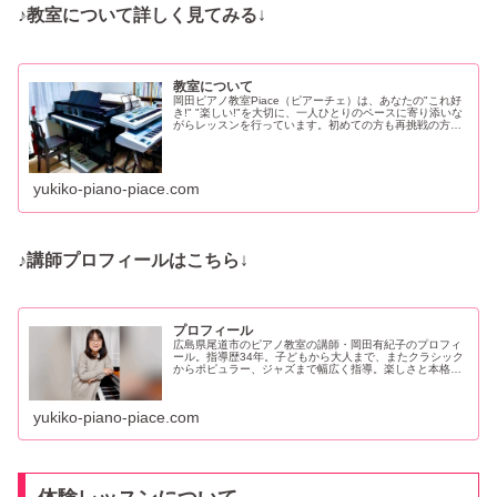
♪教室について詳しく見てみる
↓
教室について
岡田ピアノ教室Piace（ピアーチェ）は、あなたの"これ好
き!" "楽しい!"を大切に、一人ひとりのペースに寄り添いな
がらレッスンを行っています。初めての方も再挑戦の方
も、自分らしい音楽時間を♪〜尾道市の大人も子どもも楽し
める個人レッスン
yukiko-piano-piace.com
♪講師プロフィールはこちら
↓
プロフィール
広島県尾道市のピアノ教室の講師・岡田有紀子のプロフィ
ール。指導歴34年。子どもから大人まで、またクラシック
からポピュラー、ジャズまで幅広く指導。楽しさと本格さ
を両立したレッスンが魅力の教室です。あなたの"これ好
き!"を一緒に育てましょう♪
yukiko-piano-piace.com